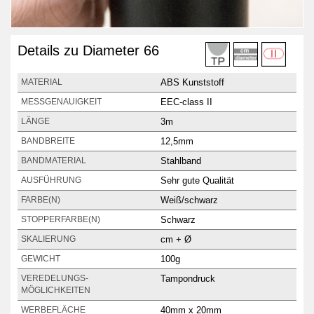
Details zu Diameter 66
ABS Kunststoff
MATERIAL
EEC-class II
MESSGENAUIGKEIT
3m
LÄNGE
12,5mm
BANDBREITE
Stahlband
BANDMATERIAL
Sehr gute Qualität
AUSFÜHRUNG
Weiß/schwarz
FARBE(N)
Schwarz
STOPPERFARBE(N)
cm + Ø
SKALIERUNG
100g
GEWICHT
Tampondruck
VEREDELUNGS­
MÖGLICHKEITEN
40mm x 20mm
WERBEFLÄCHE