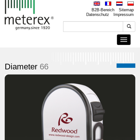
B2B-Bereich
Sitemap
Datenschutz
Impressum
Toggle
navigati
Diameter
66