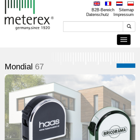
B2B-Bereich
Sitemap
Datenschutz
Impressum
Toggle
navigati
Mondial
67