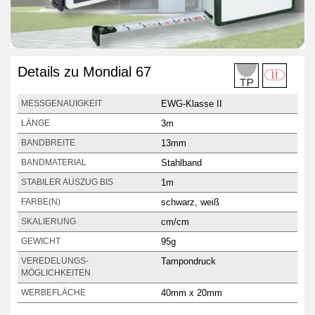
Details zu Mondial 67
EWG-Klasse II
MESSGENAUIGKEIT
3m
LÄNGE
13mm
BANDBREITE
Stahlband
BANDMATERIAL
1m
STABILER AUSZUG BIS
schwarz, weiß
FARBE(N)
cm/cm
SKALIERUNG
95g
GEWICHT
Tampondruck
VEREDELUNGS­
MÖGLICHKEITEN
40mm x 20mm
WERBEFLÄCHE