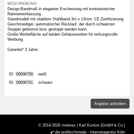
BESCHREIBUNG:
Design-Bandmaß in eleganter Erscheinung mit kontrastreicher
Rahmeneinfassung.
Standmodell mit stabilem Stahlband 3m x 13mm. CE-Zertifizierung.
Geschmeidiger, automatischer Rücklauf, der durch schwarzen
Stopper gebremst bzw. gestoppt werden kann.
Große Werbefläche auf beiden Gehäuseseiten für wirkungsvolle
Werbung.
Garantie* 3 Jahre.
ID:
00006700
weiß
ID:
00006701
schwarz
Angebot anfordern
© 2014-2026 meterex | Karl Kuntze (GmbH & Co.)
die profilschmiede - Internetagentur Köln