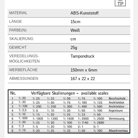
ABS-Kunststoff
MATERIAL
15cm
LÄNGE
Weiß
FARBE(N)
cm
SKALIERUNG
25g
GEWICHT
Tampondruck
VEREDELUNGS­
MÖGLICHKEITEN
150mm x 6mm
WERBEFLÄCHE
167 x 22 x 22
ABMESSUNGEN