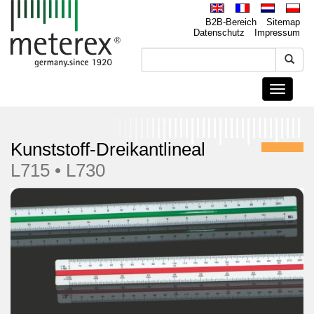
B2B-Bereich
Sitemap
Datenschutz
Impressum
Toggle
navigati
Kunststoff-Dreikantlineal
L715 • L730