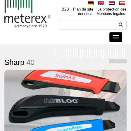
B2B
Plan du site
La protection des
données
Mentions légales
Toggle
navigati
Sharp
40