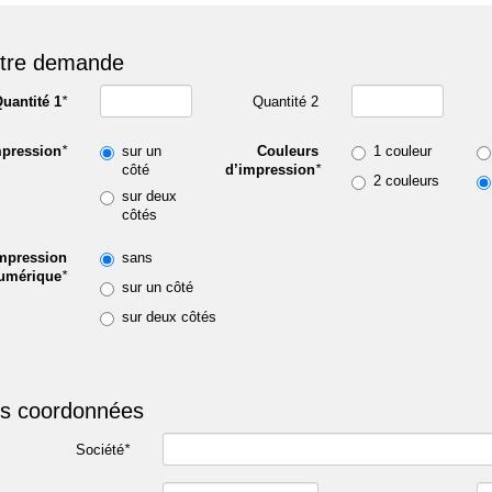
tre demande
uantité 1
*
Quantité 2
pression
*
sur un
Couleurs
1 couleur
côté
d’impression
*
2 couleurs
sur deux
côtés
mpression
sans
umérique
*
sur un côté
sur deux côtés
s coordonnées
Société
*