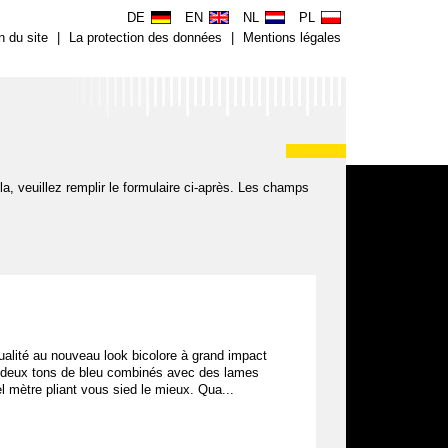
DE
EN
NL
PL
n du site
|
La protection des données
|
Mentions légales
, veuillez remplir le formulaire ci-après. Les champs
qualité au nouveau look bicolore à grand impact
mi deux tons de bleu combinés avec des lames
l mètre pliant vous sied le mieux. Qua...