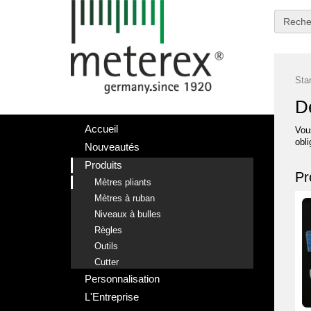
Reche
Star
D
Accueil
Vou
obli
Nouveautés
Produits
Pr
Mètres pliants
Mètres à ruban
Niveaux à bulles
Règles
Outils
Cutter
Personnalisation
L'Entreprise