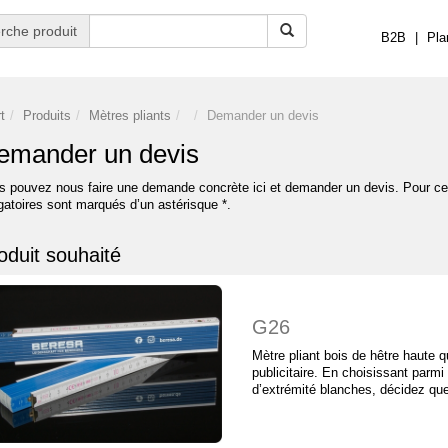
rche produit
B2B
|
Pla
t
Produits
Mètres pliants
Demander un devis
emander un devis
s pouvez nous faire une demande concrète ici et demander un devis. Pour cela
gatoires sont marqués d’un astérisque *.
oduit souhaité
G26
Mètre pliant bois de hêtre haute 
publicitaire. En choisissant par
d’extrémité blanches, décidez que