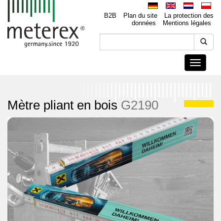
B2B
Plan du site
La protection des
données
Mentions légales
Toggle
navigati
Mètre pliant en bois
G2190