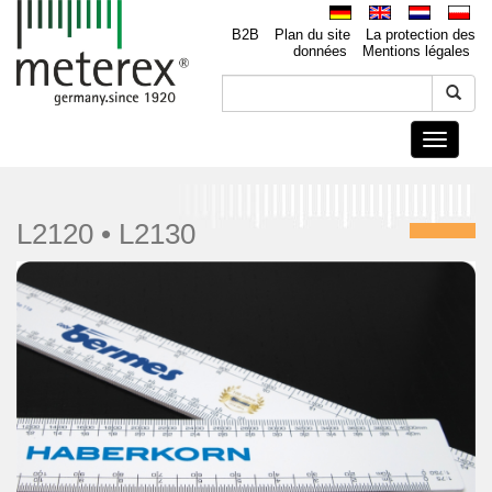
B2B
Plan du site
La protection des
données
Mentions légales
Toggle
navigati
L2120 • L2130