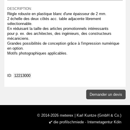
DESCRIPTION:
Règle robuste en plastique blanc d'une épaisseur de 2 mm.
2 échelle des deux côtés acc. table adjacente librement
sélectionnable.
En réduisant la taille des articles promotionnels intéressants
pour p. ex. des architectes, des ingénieurs, des constructeurs
mécaniciens.
Grandes possibilités de conception grâce à l'impression numérique
en option.
Motifs photographiques applicables.
ID:
12213000
Demander un devis
© 2014-2026 meterex | Karl Kuntze (GmbH & Co.)
die profilschmiede - Internetagentur Köln