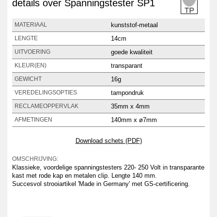
details over Spanningstester SP1
kunststof-metaal
MATERIAAL
14cm
LENGTE
goede kwaliteit
UITVOERING
transparant
KLEUR(EN)
16g
GEWICHT
tampondruk
VEREDELINGSOPTIES
35mm x 4mm
RECLAMEOPPERVLAK
140mm x ø7mm
AFMETINGEN
Download schets (PDF)
OMSCHRIJVING:
Klassieke, voordelige spanningstesters 220- 250 Volt in transparante
kast met rode kap en metalen clip. Lengte 140 mm.
Succesvol strooiartikel 'Made in Germany' met GS-certificering.