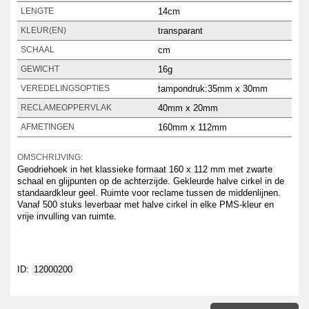
14cm
LENGTE
transparant
KLEUR(EN)
cm
SCHAAL
16g
GEWICHT
tampondruk:35mm x 30mm
VEREDELINGSOPTIES
40mm x 20mm
RECLAMEOPPERVLAK
160mm x 112mm
AFMETINGEN
OMSCHRIJVING:
Geodriehoek in het klassieke formaat 160 x 112 mm met zwarte
schaal en glijpunten op de achterzijde. Gekleurde halve cirkel in de
standaardkleur geel. Ruimte voor reclame tussen de middenlijnen.
Vanaf 500 stuks leverbaar met halve cirkel in elke PMS-kleur en
vrije invulling van ruimte.
ID:
12000200