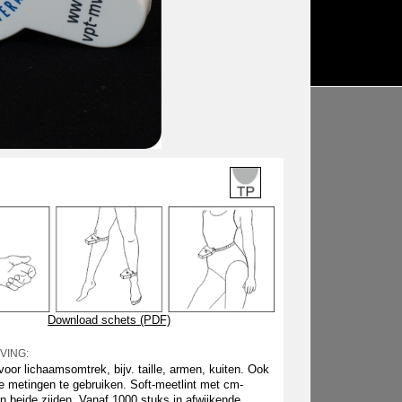
Download schets (PDF)
VING:
oor lichaamsomtrek, bijv. taille, armen, kuiten. Ook
e metingen te gebruiken. Soft-meetlint met cm-
n beide zijden. Vanaf 1000 stuks in afwijkende