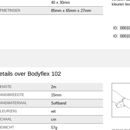
40 x 30mm
kleuren lev
85mm x 65mm x 27mm
FMETINGEN
ID:
0001
ID:
0001
etails over Bodyflex 102
2m
ENGTE
15mm
ANDBREEDTE
Softband
ANDMATERIAAL
wit
LEUR(EN)
cm
CHAAL
57g
EWICHT