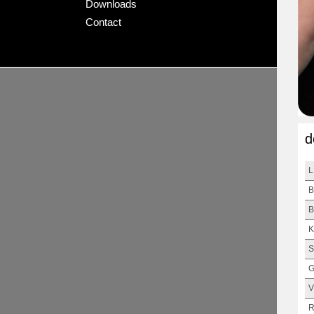
Downloads
Contact
d
L
B
B
K
S
G
V
R