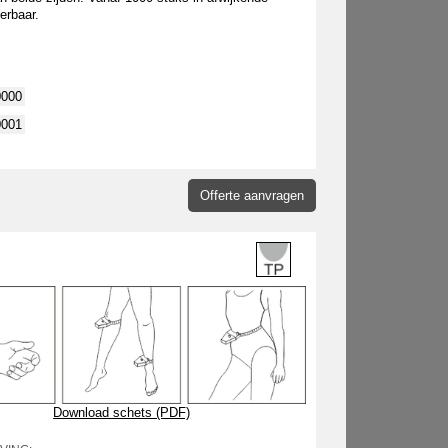
erbaar.
0000
0001
Offerte aanvragen
Download schets (PDF)