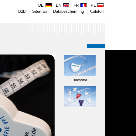
DE
EN
FR
PL
B2B
|
Sitemap
|
Databescherming
|
Colofon
Bodystar