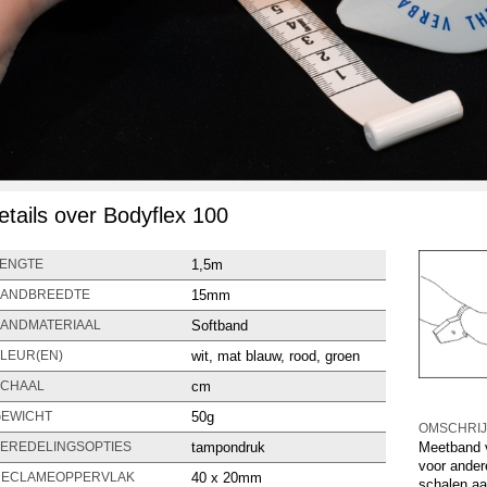
etails over Bodyflex 100
1,5m
ENGTE
15mm
ANDBREEDTE
Softband
ANDMATERIAAL
wit, mat blauw, rood, groen
LEUR(EN)
cm
CHAAL
50g
EWICHT
OMSCHRIJ
tampondruk
Meetband v
EREDELINGSOPTIES
voor ander
40 x 20mm
ECLAMEOPPERVLAK
schalen aa