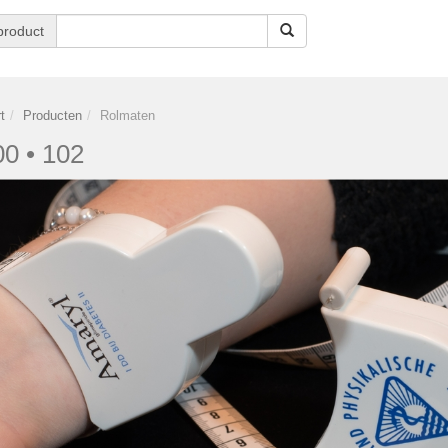
product
t
Producten
Rolmaten
00 • 102