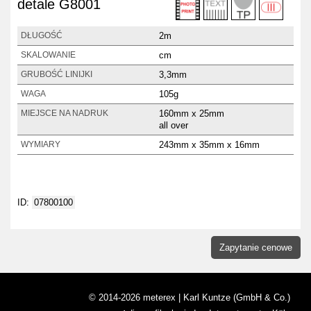
detale G8001
2m
DŁUGOŚĆ
cm
SKALOWANIE
3,3mm
GRUBOŚĆ LINIJKI
105g
WAGA
160mm x 25mm
MIEJSCE NA NADRUK
all over
243mm x 35mm x 16mm
WYMIARY
ID:
07800100
Zapytanie cenowe
© 2014-2026 meterex | Karl Kuntze (GmbH & Co.)