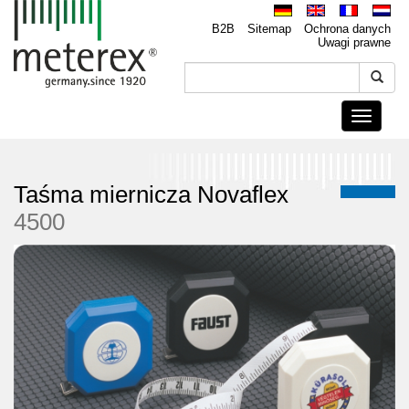
B2B
Sitemap
Ochrona danych
Uwagi prawne
Toggle
navigati
Taśma miernicza Novaflex
4500