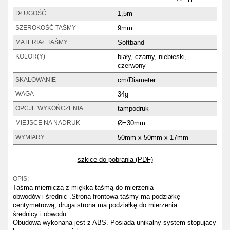
1,5m
DŁUGOŚĆ
9mm
SZEROKOŚĆ TAŚMY
Softband
MATERIAŁ TAŚMY
biały, czarny, niebieski,
KOLOR(Y)
czerwony
cm/Diameter
SKALOWANIE
34g
WAGA
tampodruk
OPCJE WYKOŃCZENIA
Ø=30mm
MIEJSCE NA NADRUK
50mm x 50mm x 17mm
WYMIARY
szkice do pobrania (PDF)
OPIS:
Taśma miernicza z miękką taśmą do mierzenia
obwodów i średnic .Strona frontowa taśmy ma podziałkę
centymetrową, druga strona ma podziałkę do mierzenia
średnicy i obwodu.
Obudowa wykonana jest z ABS. Posiada unikalny system stopujący