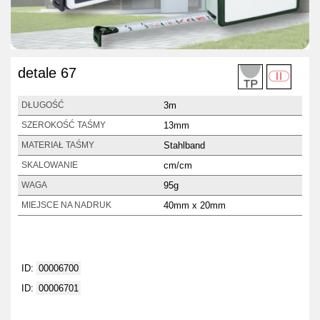
detale 67
3m
DŁUGOŚĆ
13mm
SZEROKOŚĆ TAŚMY
Stahlband
MATERIAŁ TAŚMY
cm/cm
SKALOWANIE
95g
WAGA
40mm x 20mm
MIEJSCE NA NADRUK
ID:
00006700
ID:
00006701