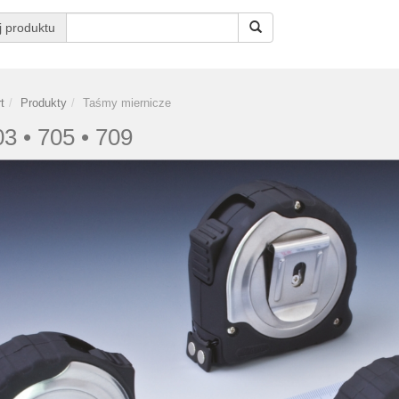
j produktu
t
Produkty
Taśmy miernicze
3 • 705 • 709