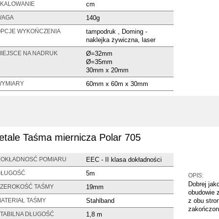
cm
KALOWANIE
140g
WAGA
tampodruk , Doming -
PCJE WYKOŃCZENIA
naklejka żywiczna, laser
Ø=32mm
IEJSCE NA NADRUK
Ø=35mm
30mm x 20mm
60mm x 60m x 30mm
YMIARY
etale Taśma miernicza Polar 705
EEC - II klasa dokładności
OKŁADNOSĆ POMIARU
5m
DŁUGOŚĆ
OPIS:
Dobrej jak
19mm
ZEROKOŚĆ TAŚMY
obudowie z
Stahlband
z obu stro
ATERIAŁ TAŚMY
zakończon
1,8 m
TABILNA DŁUGOŚĆ