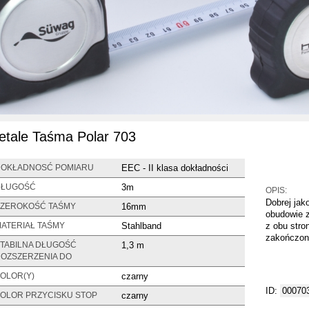
etale Taśma Polar 703
EEC - II klasa dokładności
OKŁADNOSĆ POMIARU
3m
DŁUGOŚĆ
OPIS:
Dobrej jak
16mm
ZEROKOŚĆ TAŚMY
obudowie z
Stahlband
z obu stro
ATERIAŁ TAŚMY
zakończon
1,3 m
TABILNA DŁUGOŚĆ
OZSZERZENIA DO
czarny
OLOR(Y)
ID:
00070
czarny
OLOR PRZYCISKU STOP