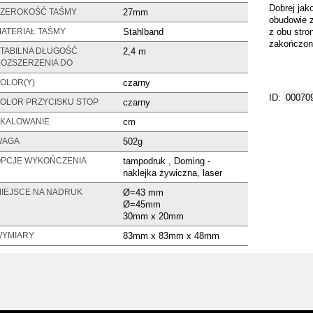
Dobrej jak
27mm
ZEROKOŚĆ TAŚMY
obudowie z
Stahlband
z obu stro
ATERIAŁ TAŚMY
zakończon
2,4 m
TABILNA DŁUGOŚĆ
OZSZERZENIA DO
czarny
OLOR(Y)
ID:
00070
czarny
OLOR PRZYCISKU STOP
cm
KALOWANIE
502g
WAGA
tampodruk , Doming -
PCJE WYKOŃCZENIA
naklejka żywiczna, laser
Ø=43 mm
IEJSCE NA NADRUK
Ø=45mm
30mm x 20mm
83mm x 83mm x 48mm
YMIARY