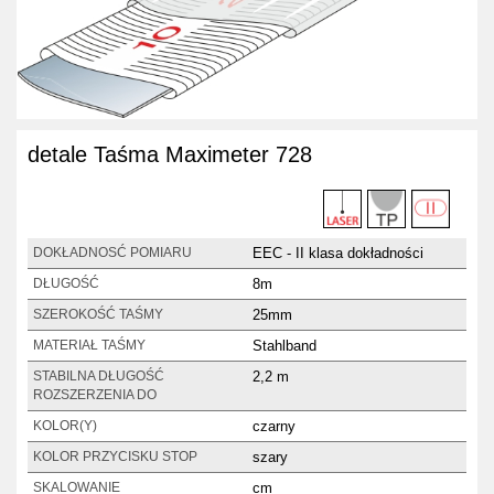
detale Taśma Maximeter 728
EEC - II klasa dokładności
DOKŁADNOSĆ POMIARU
8m
DŁUGOŚĆ
25mm
SZEROKOŚĆ TAŚMY
Stahlband
MATERIAŁ TAŚMY
2,2 m
STABILNA DŁUGOŚĆ
ROZSZERZENIA DO
czarny
KOLOR(Y)
szary
KOLOR PRZYCISKU STOP
cm
SKALOWANIE