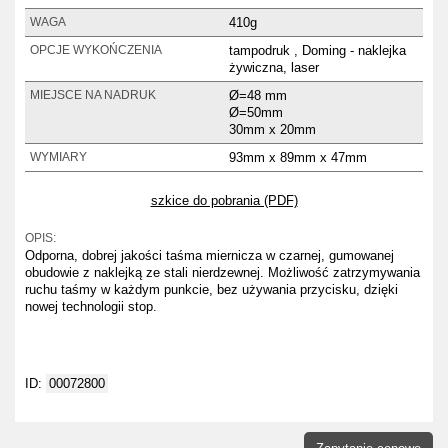
410g
WAGA
tampodruk , Doming - naklejka
OPCJE WYKOŃCZENIA
żywiczna, laser
Ø=48 mm
MIEJSCE NA NADRUK
Ø=50mm
30mm x 20mm
93mm x 89mm x 47mm
WYMIARY
szkice do pobrania (PDF)
OPIS:
Odporna, dobrej jakości taśma miernicza w czarnej, gumowanej
obudowie z naklejką ze stali nierdzewnej. Możliwość zatrzymywania
ruchu taśmy w każdym punkcie, bez używania przycisku, dzięki
nowej technologii stop.
ID:
00072800