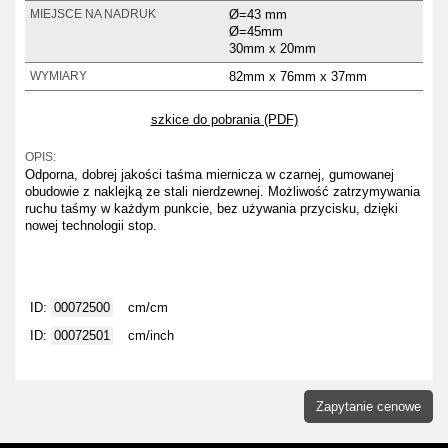
Ø=43 mm
MIEJSCE NA NADRUK
Ø=45mm
30mm x 20mm
82mm x 76mm x 37mm
WYMIARY
szkice do pobrania (PDF)
OPIS:
Odporna, dobrej jakości taśma miernicza w czarnej, gumowanej
obudowie z naklejką ze stali nierdzewnej. Możliwość zatrzymywania
ruchu taśmy w każdym punkcie, bez używania przycisku, dzięki
nowej technologii stop.
ID:
00072500
cm/cm
ID:
00072501
cm/inch
Zapytanie cenowe