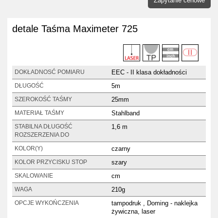
Zapytanie cenowe
detale Taśma Maximeter 725
EEC - II klasa dokładności
DOKŁADNOSĆ POMIARU
5m
DŁUGOŚĆ
25mm
SZEROKOŚĆ TAŚMY
Stahlband
MATERIAŁ TAŚMY
1,6 m
STABILNA DŁUGOŚĆ
ROZSZERZENIA DO
czarny
KOLOR(Y)
szary
KOLOR PRZYCISKU STOP
cm
SKALOWANIE
210g
WAGA
tampodruk , Doming - naklejka
OPCJE WYKOŃCZENIA
żywiczna, laser